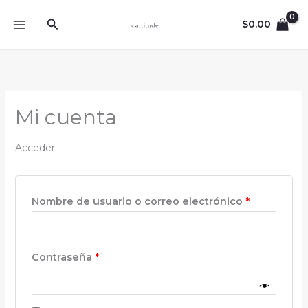
Ir
Obligatorio
Obligatorio
Buscar
al
$
0.00
contenido
Mi cuenta
Acceder
Nombre de usuario o correo electrónico
*
Contraseña
*